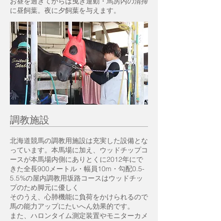
お昼を過ぎてからは曳き運動・馬房内の清掃
に昼飼葉。夜に夕飼葉を与えます。
調教施設
北海道競馬の調教用施設は充実した設備とな
っています。本馬場に加え、ウッドチップコ
ースが本馬場内側にありとくに2012年にで
きた全長900メートル・幅員10m・勾配0.5-
5.5%の屋内調教用坂路コースはウッドチッ
プのため脚元に優しく
そのうえ、心肺機能に負荷をかけられるので
馬の能力アップにたいへん効果的です。
また、ハロンタイム測定装置やモニターカメ